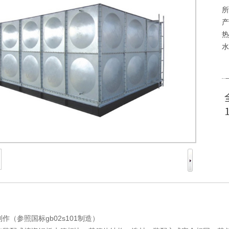
所
产
热
水
作（参照国标gb02s101制造）